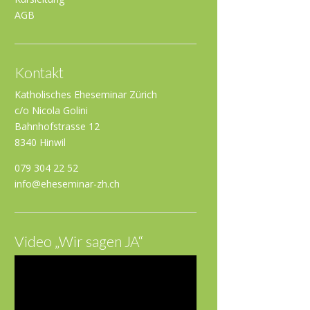
AGB
Kontakt
Katholisches Eheseminar Zürich
c/o Nicola Golini
Bahnhofstrasse 12
8340 Hinwil
079 304 22 52
info@eheseminar-zh.ch
Video „Wir sagen JA“