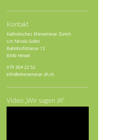
Kontakt
Katholisches Eheseminar Zürich
c/o Nicola Golini
Bahnhofstrasse 12
8340 Hinwil
079 304 22 52
info@eheseminar-zh.ch
Video „Wir sagen JA“