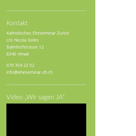
Kontakt
Katholisches Eheseminar Zürich
c/o Nicola Golini
Bahnhofstrasse 12
8340 Hinwil
079 304 22 52
info@eheseminar-zh.ch
Video „Wir sagen JA“