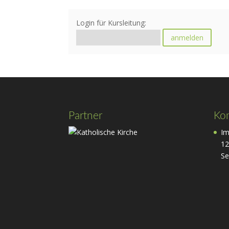
Login für Kursleitung:
Partner
Ko
Im
12
Se