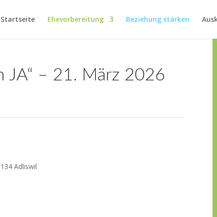
Startseite
Ehevorbereitung
Beziehung stärken
Aus
n JA“ – 21. März 2026
5
8134 Adliswil