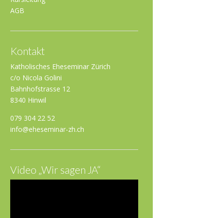
AGB
Kontakt
Katholisches Eheseminar Zürich
c/o Nicola Golini
Bahnhofstrasse 12
8340 Hinwil
079 304 22 52
info@eheseminar-zh.ch
Video „Wir sagen JA“